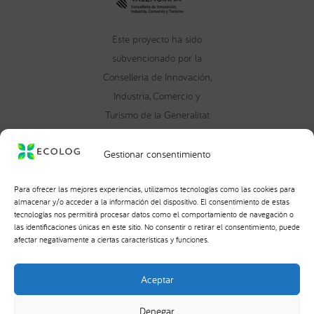
Este proyecto ha sido
subvencionado por la
Conselleria de Innovación,
Industria, Comercio y
Turismo de la Generalitat
Valenciana, en el marco
del programa EMPYME
Gestionar consentimiento
2025, con un importe
concedido de 14.767,86 €,
Para ofrecer las mejores experiencias, utilizamos tecnologías como las cookies para
almacenar y/o acceder a la información del dispositivo. El consentimiento de estas
destinado a apoyar el
tecnologías nos permitirá procesar datos como el comportamiento de navegación o
inicio y la consolidación
las identificaciones únicas en este sitio. No consentir o retirar el consentimiento, puede
afectar negativamente a ciertas características y funciones.
de proyectos
empresariales.
Aceptar
Copyright © 2026 Ecolog
Denegar